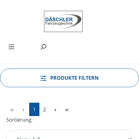
Zum Hauptinhalt springen
PRODUKTE FILTERN
Seite
Seite
1
2
Sortierung: