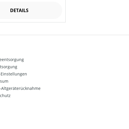
DETAILS
ieentsorgung
ntsorgung
Einstellungen
ssum
o-Altgeräterücknahme
chutz