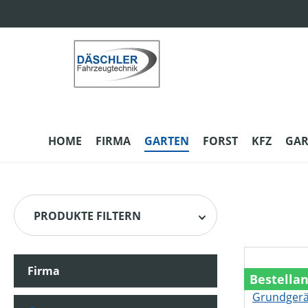
m Hauptinhalt springen
Zur Suche springen
Zur Hauptnavigation springen
HOME
FIRMA
GARTEN
FORST
KFZ
GAR
PRODUKTE FILTERN
Firma
HERSTELLER
Bestella