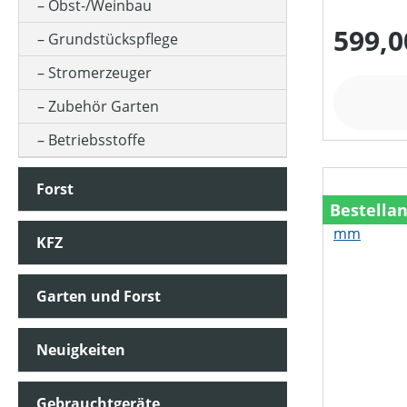
MOTORLEISTUNG (IN WATT)
Obst-/Weinbau
599,0
Grundstückspflege
MOTORLEISTUNG (IN KW)
Stromerzeuger
Zubehör Garten
MOTORTYP (HERSTELLERBEZEICHNUNG)
Betriebsstoffe
Forst
NENNSPANNUNG (IN V)
Bestella
KFZ
SCHALLDRUCKPEGEL AM OHR (IN DB(A))
Garten und Forst
SCHALLLEISTUNGSPEGEL (IN DB(A))
Neuigkeiten
SCHUTZART
Gebrauchtgeräte