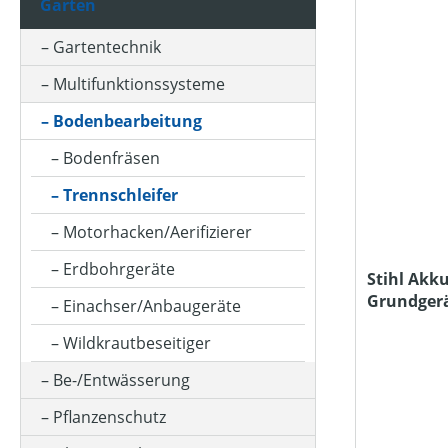
Garten
ARBEITSTIEFE (IN MM)
Gartentechnik
Multifunktionssysteme
BETRIEBSART
Bodenbearbeitung
Bodenfräsen
DURCHMESSER TRENNSCHEIBE/SÄGEBLATT (IN MM)
Trennschleifer
Motorhacken/Aerifizierer
HUBRAUM (IN CM³)
Erdbohrgeräte
Stihl Akku
Grundger
Einachser/Anbaugeräte
KLASSIFIZIERUNG
Ladegerät
Wildkrautbeseitiger
Be-/Entwässerung
MOTORLEISTUNG (IN PS)
Pflanzenschutz