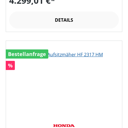
4.299,01 €*
DETAILS
Bestellanfrage
Rabatt
%