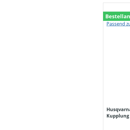
MULCHFUNKTION
Bestella
MÄHWERKTYP
NOTWENDIGE TRAKTORLEISTUNG (IN KW)
SCHNEIDWERKZEUG
SCHNITTHÖHE MIN-MAX (IN MM)
Husqvarn
Kupplung 
PREIS