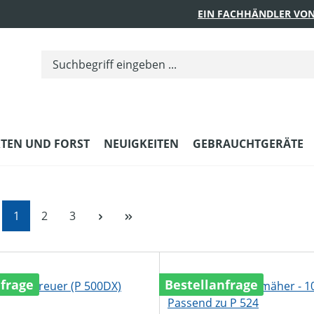
EIN FACHHÄNDLER VON
TEN UND FORST
NEUIGKEITEN
GEBRAUCHTGERÄTE
Seite
Seite
Seite
1
2
3
nfrage
Bestellanfrage