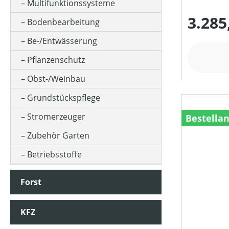
BEFESTIGUNG
Multifunktionssysteme
3.285
Bodenbearbeitung
BETRIEBSART
Be-/Entwässerung
Pflanzenschutz
BÜRSTENDREHZAHL (IN UMDREHUNGEN/MIN)
Obst-/Weinbau
Grundstückspflege
FAHRANTRIEBSART
Stromerzeuger
Bestella
Zubehör Garten
FARBE (GERÄT)
Betriebsstoffe
Forst
FASSUNGSVOLUMEN MAX (IN L)
KFZ
FRÄSTIEFE (IN CM)