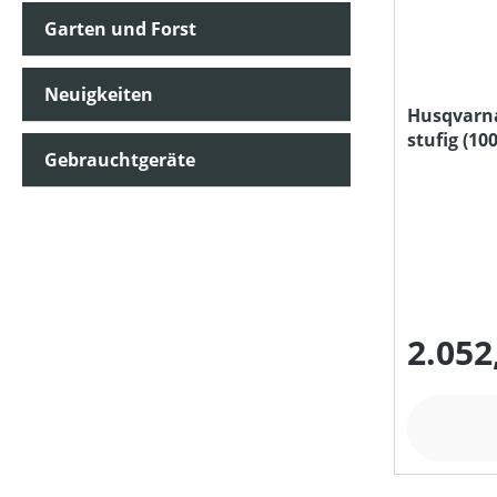
Garten und Forst
FÖRDERMENGE MAX (IN L/H)
Neuigkeiten
Husqvarna
stufig (10
KLASSIFIZIERUNG
Gebrauchtgeräte
LADEKAPAZITÄT MAX (IN KG)
MATERIALART
2.052
MESSERANZAHL
MOTORLEISTUNG (IN KW)