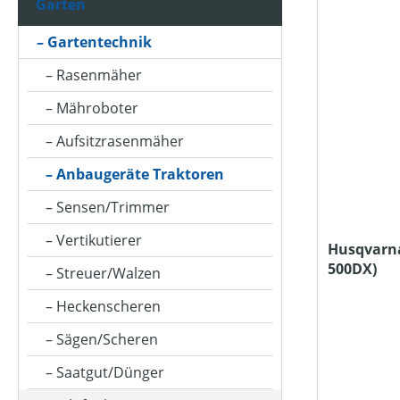
Garten
ARBEITSBREITE (IN CM)
Gartentechnik
Rasenmäher
ARBEITSDRUCK (IN BAR)
Mähroboter
Aufsitzrasenmäher
ARBEITSREICHWEITE MAX (IN M)
Anbaugeräte Traktoren
Sensen/Trimmer
ARBEITSSTUFENANZAHL
Vertikutierer
Husqvarna
500DX)
Streuer/Walzen
ARBEITSTIEFE (IN MM)
Heckenscheren
Sägen/Scheren
AUSWURFART
Saatgut/Dünger