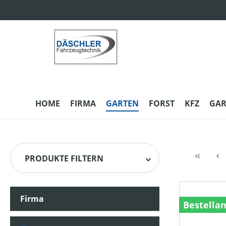
m Hauptinhalt springen
Zur Suche springen
Zur Hauptnavigation springen
HOME
FIRMA
GARTEN
FORST
KFZ
GAR
PRODUKTE FILTERN
Firma
HERSTELLER
Bestella