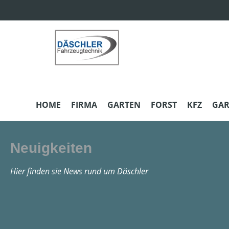
m Hauptinhalt springen
Zur Suche springen
Zur Hauptnavigation springen
HOME
FIRMA
GARTEN
FORST
KFZ
GAR
Neuigkeiten
Hier finden sie News rund um Däschler