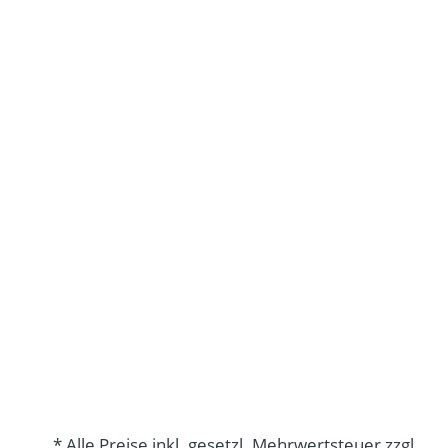
* Alle Preise inkl. gesetzl. Mehrwertsteuer zzgl.