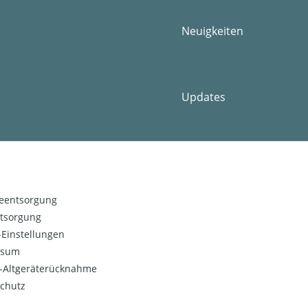
Neuigkeiten
Updates
ieentsorgung
ntsorgung
Einstellungen
ssum
o-Altgeräterücknahme
chutz