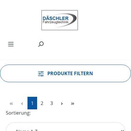
Zum Hauptinhalt springen
PRODUKTE FILTERN
Seite
Seite
Seite
1
2
3
Sortierung: