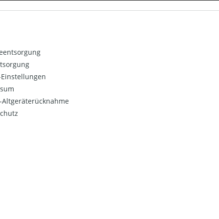
ieentsorgung
ntsorgung
Einstellungen
ssum
o-Altgeräterücknahme
chutz