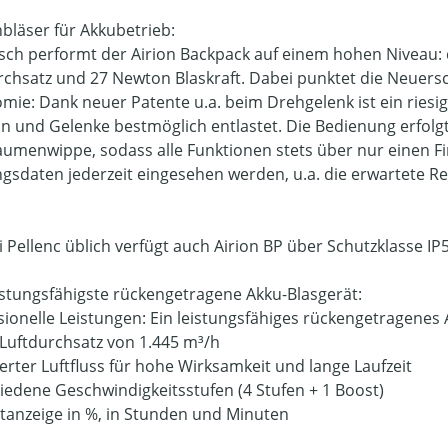
bläser für Akkubetrieb:
sch performt der Airion Backpack auf einem hohen Niveau: 
rchsatz und 27 Newton Blaskraft. Dabei punktet die Neuer
mie: Dank neuer Patente u.a. beim Drehgelenk ist ein riesig
n und Gelenke bestmöglich entlastet. Die Bedienung erfolgt
umenwippe, sodass alle Funktionen stets über nur einen F
gsdaten jederzeit eingesehen werden, u.a. die erwartete Res
i Pellenc üblich verfügt auch Airion BP über Schutzklasse I
istungsfähigste rückengetragene Akku-Blasgerät:
sionelle Leistungen: Ein leistungsfähiges rückengetragenes 
Luftdurchsatz von 1.445 m³/h
erter Luftfluss für hohe Wirksamkeit und lange Laufzeit
iedene Geschwindigkeitsstufen (4 Stufen + 1 Boost)
itanzeige in %, in Stunden und Minuten