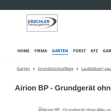
m Hauptinhalt springen
Zur Suche springen
Zur Hauptnavigation springen
HOME
FIRMA
GARTEN
FORST
KFZ
GAR
Garten
Grundstückspflege
Laubbläser/-sa
Airion BP - Grundgerät oh
Bildergalerie überspringen