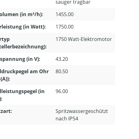
sauger tragbar
olumen (in m³/h):
1455.00
leistung (in Watt):
1750.00
rtyp
1750 Watt-Elektromotor
tellerbezeichnung):
pannung (in V):
43.20
ldruckpegel am Ohr
80.50
(A)):
lleistungspegel (in
96.00
):
zart:
Spritzwassergeschützt
nach IP54