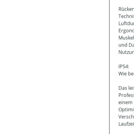
Rücken
Techni
Luftdu
Ergono
Muskel
und Da
Nutzun
IP54:
Wie be
Das le
Profes
einem 
Optimi
Versch
Laufze