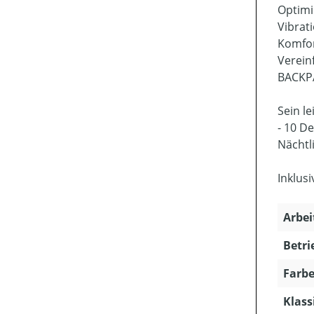
Optimi
Vibrat
Komfor
Verein
BACKPA
Sein le
- 10 D
Nächtl
Inklus
Arbei
Betri
Farbe
Klass