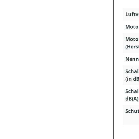
Luftv
Motor
Moto
(Hers
Nenns
Schal
(in dB
Schal
dB(A)
Schut