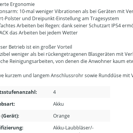
erte Ergonomie
ionsarm: 10-mal weniger Vibrationen als bei Geräten mit 
t-Polster und Dreipunkt-Einstellung am Tragesystem
fachtes Arbeiten bei Regen: dank seiner Schutzart IP54 erm
CK das Arbeiten bei jedem Wetter
iser Betrieb ist ein großer Vorteil
ezibel weniger als bei rückengetragenen Blasgeräten mit Ve
iche Reinigungsarbeiten, von denen die Anwohner kaum e
ive kurzem und langem Anschlussrohr sowie Runddüse mit V
tsstufenanzahl:
4
ebsart:
Akku
 (Gerät):
Orange
ifizierung:
Akku-Laubbläser/-