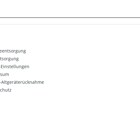
ieentsorgung
ntsorgung
Einstellungen
ssum
o-Altgeräterücknahme
chutz