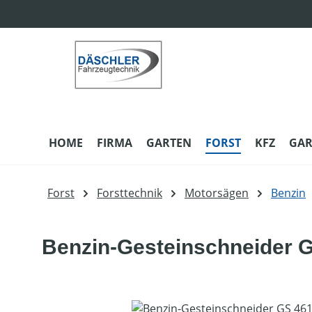
m Hauptinhalt springen
Zur Suche springen
Zur Hauptnavigation springen
HOME
FIRMA
GARTEN
FORST
KFZ
GAR
Forst
Forsttechnik
Motorsägen
Benzin
Benzin-Gesteinschneider G
Bildergalerie überspringen