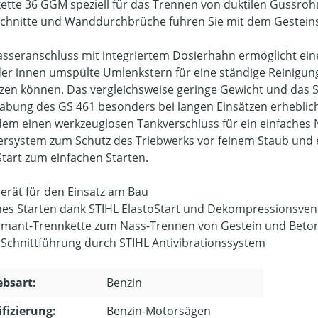
ette 36 GGM speziell für das Trennen von duktilen Gussroh
chnitte und Wanddurchbrüche führen Sie mit dem Gesteinsc
sseranschluss mit integriertem Dosierhahn ermöglicht ei
der innen umspülte Umlenkstern für eine ständige Reinigung
tzen können. Das vergleichsweise geringe Gewicht und das S
bung des GS 461 besonders bei langen Einsätzen erheblich
em einen werkzeuglosen Tankverschluss für ein einfaches Na
ltersystem zum Schutz des Triebwerks vor feinem Staub und 
Start zum einfachen Starten.
Gerät für den Einsatz am Bau
hes Starten dank STIHL ElastoStart und Dekompressionsvent
amant-Trennkette zum Nass-Trennen von Gestein und Beto
 Schnittführung durch STIHL Antivibrationssystem
ebsart:
Benzin
ifizierung:
Benzin-Motorsägen