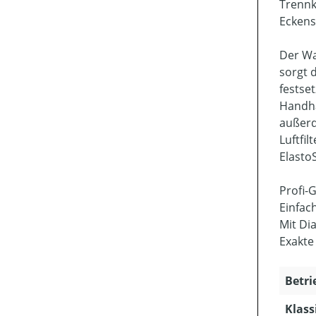
Trennk
Eckens
Der Wa
sorgt 
festse
Handha
außerd
Luftfi
Elasto
Profi-
Einfac
Mit Di
Exakte
Betri
Klass