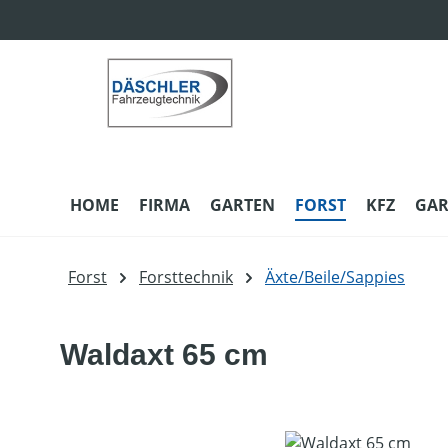
m Hauptinhalt springen
Zur Suche springen
Zur Hauptnavigation springen
HOME
FIRMA
GARTEN
FORST
KFZ
GAR
Forst
Forsttechnik
Äxte/Beile/Sappies
Waldaxt 65 cm
Bildergalerie überspringen