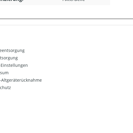
ieentsorgung
ntsorgung
Einstellungen
ssum
o-Altgeräterücknahme
chutz