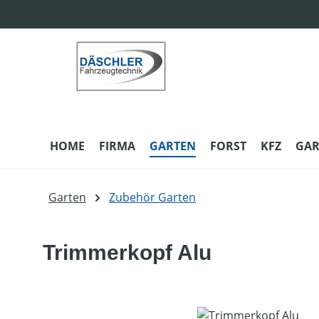
m Hauptinhalt springen
Zur Suche springen
Zur Hauptnavigation springen
HOME
FIRMA
GARTEN
FORST
KFZ
GAR
Garten
Zubehör Garten
Trimmerkopf Alu
Bildergalerie überspringen