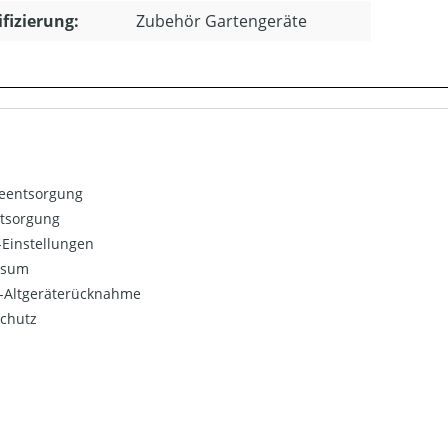
ifizierung:
Zubehör Gartengeräte
ieentsorgung
ntsorgung
Einstellungen
ssum
o-Altgeräterücknahme
chutz