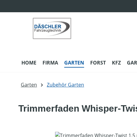
m Hauptinhalt springen
Zur Suche springen
Zur Hauptnavigation springen
HOME
FIRMA
GARTEN
FORST
KFZ
GAR
Garten
Zubehör Garten
Trimmerfaden Whisper-Twi
Bildergalerie überspringen