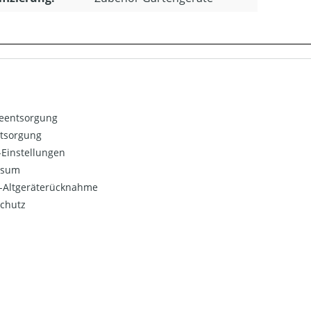
ieentsorgung
ntsorgung
Einstellungen
ssum
o-Altgeräterücknahme
chutz