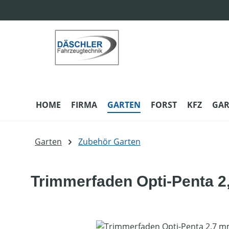
m Hauptinhalt springen
Zur Suche springen
Zur Hauptnavigation springen
HOME
FIRMA
GARTEN
FORST
KFZ
GAR
Garten
Zubehör Garten
Trimmerfaden Opti-Penta 
Bildergalerie überspringen