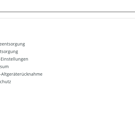
ieentsorgung
ntsorgung
Einstellungen
ssum
o-Altgeräterücknahme
chutz