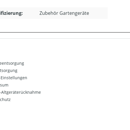
ifizierung:
Zubehör Gartengeräte
ieentsorgung
ntsorgung
Einstellungen
ssum
o-Altgeräterücknahme
chutz