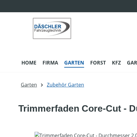
m Hauptinhalt springen
Zur Suche springen
Zur Hauptnavigation springen
HOME
FIRMA
GARTEN
FORST
KFZ
GAR
Garten
Zubehör Garten
Trimmerfaden Core-Cut - 
Bildergalerie überspringen