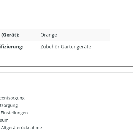
 (Gerät):
Orange
ifizierung:
Zubehör Gartengeräte
ieentsorgung
ntsorgung
Einstellungen
ssum
o-Altgeräterücknahme