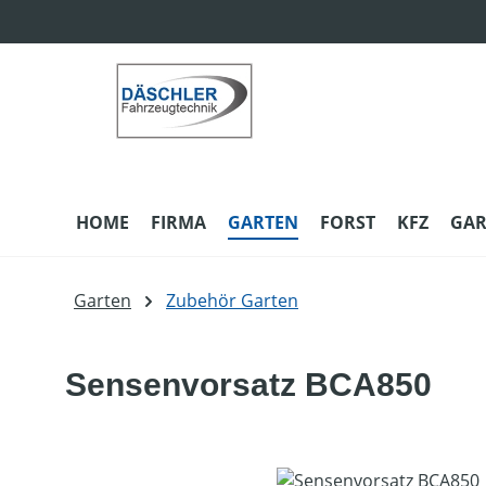
m Hauptinhalt springen
Zur Suche springen
Zur Hauptnavigation springen
HOME
FIRMA
GARTEN
FORST
KFZ
GAR
Garten
Zubehör Garten
Sensenvorsatz BCA850
Bildergalerie überspringen