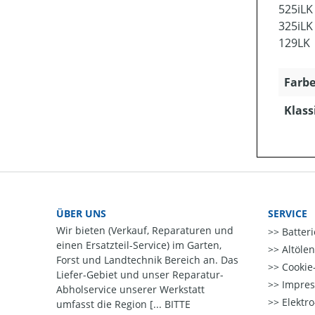
525iLK
325iLK
129LK
Farbe
Klass
ÜBER UNS
SERVICE
Wir bieten (Verkauf, Reparaturen und
Batter
einen Ersatzteil-Service) im Garten,
Altöle
Forst und Landtechnik Bereich an. Das
Cookie-
Liefer-Gebiet und unser Reparatur-
Impre
Abholservice unserer Werkstatt
Elektr
umfasst die Region [... BITTE