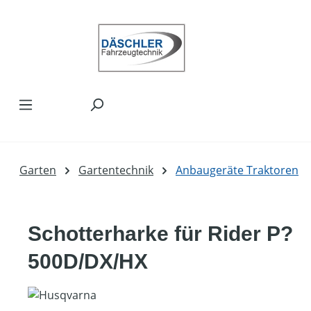
Zum Hauptinhalt springen
Garten
Gartentechnik
Anbaugeräte Traktoren
Schotterharke für Rider P?
500D/DX/HX