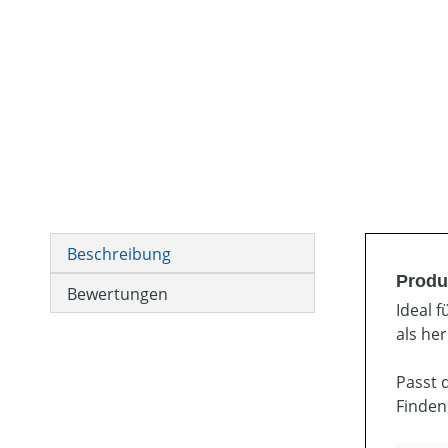
Beschreibung
Produ
Bewertungen
Ideal 
als he
Passt 
Finden