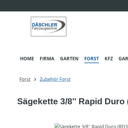
m Hauptinhalt springen
Zur Suche springen
Zur Hauptnavigation springen
HOME
FIRMA
GARTEN
FORST
KFZ
GAR
Forst
Zubehör Forst
Sägekette 3/8'' Rapid Duro
Bildergalerie überspringen