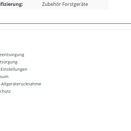
ifizierung:
Zubehör Forstgeräte
ieentsorgung
ntsorgung
Einstellungen
ssum
o-Altgeräterücknahme
chutz