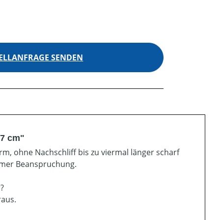
ELLANFRAGE SENDEN
37 cm"
m, ohne Nachschliff bis zu viermal länger scharf
remer Beanspruchung.
r?
raus.