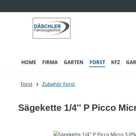
m Hauptinhalt springen
Zur Suche springen
Zur Hauptnavigation springen
HOME
FIRMA
GARTEN
FORST
KFZ
GAR
Forst
Zubehör Forst
Sägekette 1/4'' P Picco Mic
Bildergalerie überspringen