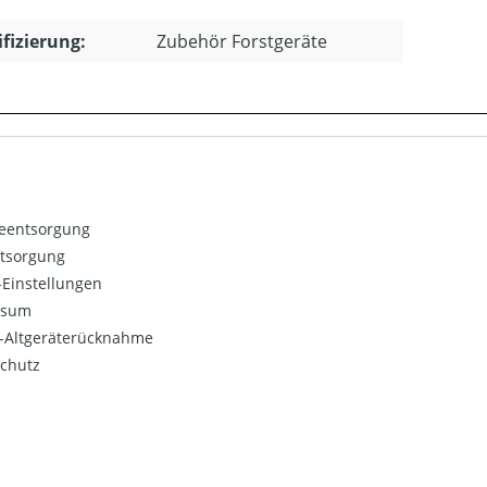
ifizierung:
Zubehör Forstgeräte
ieentsorgung
ntsorgung
Einstellungen
ssum
o-Altgeräterücknahme
chutz