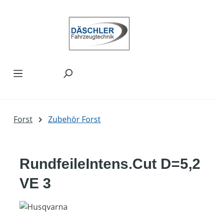
Zum Hauptinhalt springen
Forst
Zubehör Forst
RundfeileIntens.Cut D=5,2
VE 3