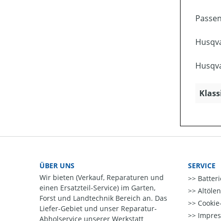
Passen
Husqva
Husqva
Klass
ÜBER UNS
SERVICE
Wir bieten (Verkauf, Reparaturen und
Batter
einen Ersatzteil-Service) im Garten,
Altöle
Forst und Landtechnik Bereich an. Das
Cookie-
Liefer-Gebiet und unser Reparatur-
Impre
Abholservice unserer Werkstatt