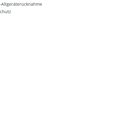
o-Altgeräterücknahme
chutz