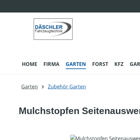
m Hauptinhalt springen
Zur Suche springen
Zur Hauptnavigation springen
HOME
FIRMA
GARTEN
FORST
KFZ
GAR
Garten
Zubehör Garten
Mulchstopfen Seitenauswe
Bildergalerie überspringen