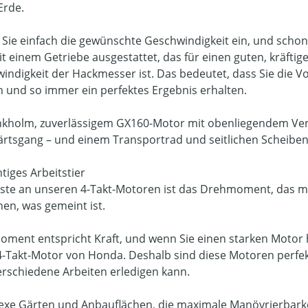
Erde.
n Sie einfach die gewünschte Geschwindigkeit ein, und sch
it einem Getriebe ausgestattet, das für einen guten, kräfti
indigkeit der Hackmesser ist. Das bedeutet, dass Sie die 
 und so immer ein perfektes Ergebnis erhalten.
nkholm, zuverlässigem GX160-Motor mit obenliegendem Ven
rtsgang – und einem Transportrad und seitlichen Scheiben
htiges Arbeitstier
ste an unseren 4-Takt-Motoren ist das Drehmoment, das 
hen, was gemeint ist.
ment entspricht Kraft, und wenn Sie einen starken Motor hab
4-Takt-Motor von Honda. Deshalb sind diese Motoren perfe
verschiedene Arbeiten erledigen kann.
xe Gärten und Anbauflächen, die maximale Manövrierbarkeit