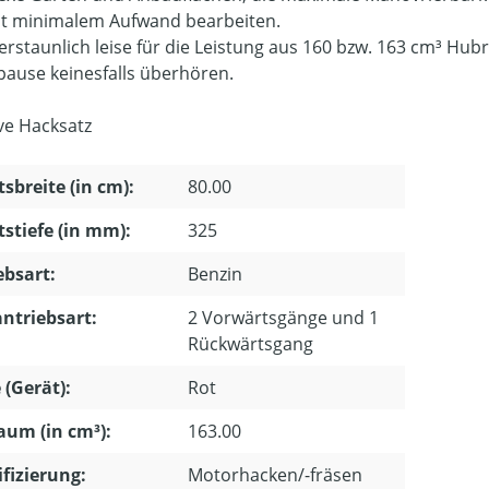
it minimalem Aufwand bearbeiten.
 erstaunlich leise für die Leistung aus 160 bzw. 163 cm³ Hub
pause keinesfalls überhören.
ive Hacksatz
tsbreite (in cm):
80.00
tstiefe (in mm):
325
ebsart:
Benzin
ntriebsart:
2 Vorwärtsgänge und 1
Rückwärtsgang
 (Gerät):
Rot
um (in cm³):
163.00
ifizierung:
Motorhacken/-fräsen