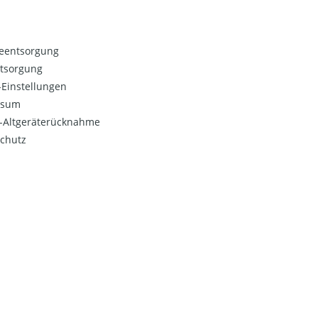
ieentsorgung
ntsorgung
Einstellungen
ssum
o-Altgeräterücknahme
chutz