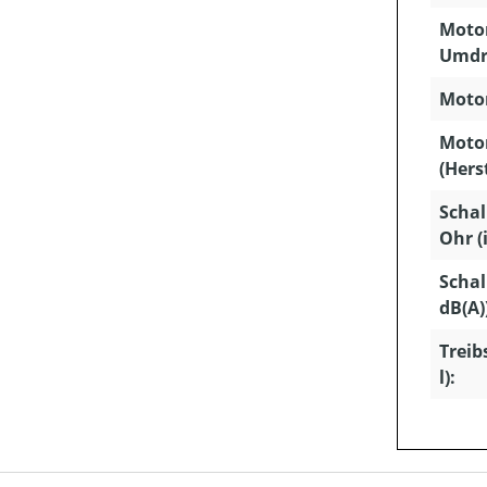
Motor
Umdr
Motor
Moto
(Hers
Schal
Ohr (
Schal
dB(A)
Treib
l):