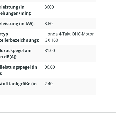
leistung (in
3600
ehungen/min):
leistung (in kW):
3.60
rtyp
Honda 4-Takt OHC-Motor
tellerbezeichnung):
GX 160
ldruckpegel am
81.00
in dB(A)):
lleistungspegel (in
96.00
):
stofftankgröße (in
2.40