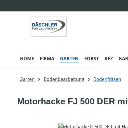
m Hauptinhalt springen
Zur Suche springen
Zur Hauptnavigation springen
HOME
FIRMA
GARTEN
FORST
KFZ
GAR
Garten
Bodenbearbeitung
Bodenfräsen
Motorhacke FJ 500 DER mi
Bildergalerie überspringen