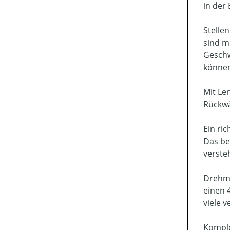
in der 
Stelle
sind m
Geschw
können
Mit Le
Rückwä
Ein ric
Das be
verste
Drehmo
einen 
viele 
Komple