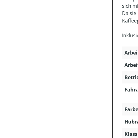
sich m
Da sie
Kaffee
Inklus
Arbei
Arbei
Betri
Fahra
Farbe
Hubra
Klass