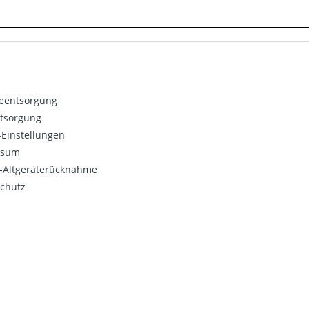
ieentsorgung
ntsorgung
Einstellungen
ssum
o-Altgeräterücknahme
chutz