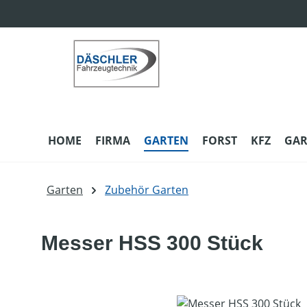
m Hauptinhalt springen
Zur Suche springen
Zur Hauptnavigation springen
HOME
FIRMA
GARTEN
FORST
KFZ
GAR
Garten
Zubehör Garten
Messer HSS 300 Stück
Bildergalerie überspringen