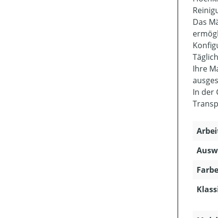
Reinig
Das Mä
ermögl
Konfig
Täglic
Ihre M
ausges
In der
Transp
Arbei
Ausw
Farbe
Klass