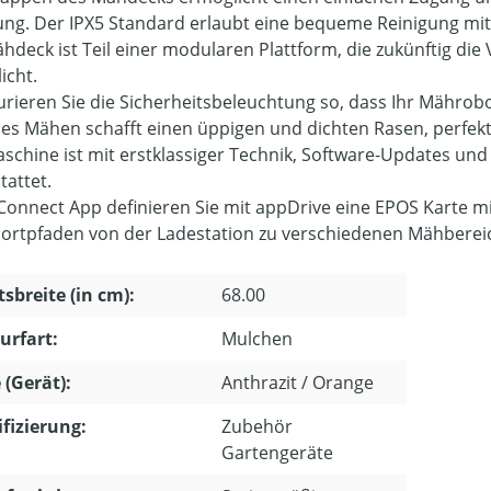
ung. Der IPX5 Standard erlaubt eine bequeme Reinigung mi
hdeck ist Teil einer modularen Plattform, die zukünftig d
icht.
urieren Sie die Sicherheitsbeleuchtung so, dass Ihr Mährobot
hes Mähen schafft einen üppigen und dichten Rasen, perfekt 
aschine ist mit erstklassiger Technik, Software-Updates u
tattet.
 Connect App definieren Sie mit appDrive eine EPOS Karte 
ortpfaden von der Ladestation zu verschiedenen Mähbereiche
tsbreite (in cm):
68.00
urfart:
Mulchen
 (Gerät):
Anthrazit / Orange
ifizierung:
Zubehör
Gartengeräte