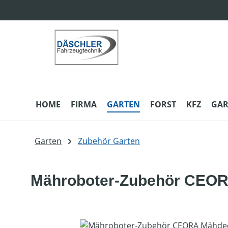
m Hauptinhalt springen
Zur Suche springen
Zur Hauptnavigation springen
HOME
FIRMA
GARTEN
FORST
KFZ
GAR
Garten
Zubehör Garten
Mähroboter-Zubehör CEOR
Bildergalerie überspringen