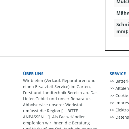
Mulc
Mähw
Schni
mm):
ÜBER UNS
SERVICE
Wir bieten (Verkauf, Reparaturen und
Batter
einen Ersatzteil-Service) im Garten,
Altöle
Forst und Landtechnik Bereich an. Das
Cookie-
Liefer-Gebiet und unser Reparatur-
Impre
Abholservice unserer Werkstatt
Elektr
umfasst die Region [... BITTE
ANPASSEN ...]. Als Fach-Händler
Datens
empfehlen wir ihnen die Beratung
und Verkauf vor Ort. Auch ein Versand