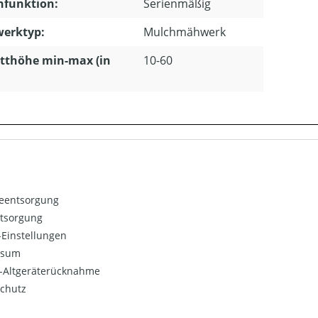
hfunktion:
Serienmäßig
erktyp:
Mulchmähwerk
tthöhe min-max (in
10-60
ieentsorgung
ntsorgung
Einstellungen
ssum
o-Altgeräterücknahme
chutz