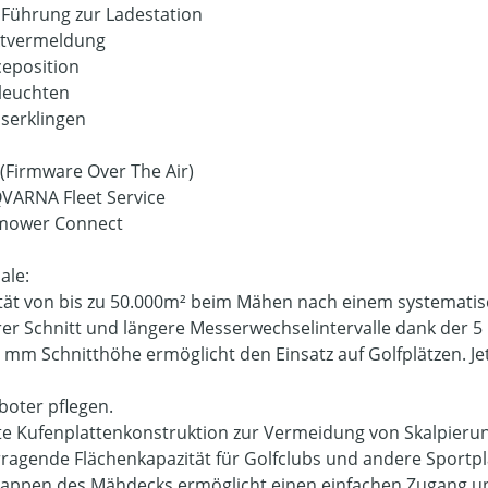
 Führung zur Ladestation
ktvermeldung
ceposition
leuchten
sserklingen
 (Firmware Over The Air)
VARNA Fleet Service
omower Connect
ale:
tät von bis zu 50.000m² beim Mähen nach einem systemati
er Schnitt und längere Messerwechselintervalle dank der 5
0 mm Schnitthöhe ermöglicht den Einsatz auf Golfplätzen. J
oter pflegen.
e Kufenplattenkonstruktion zur Vermeidung von Skalpierun
ragende Flächenkapazität für Golfclubs und andere Sportplät
appen des Mähdecks ermöglicht einen einfachen Zugang u