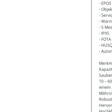
- EPOS
- Obje
- Servi
- Warn
- 5 Me
- IPX5
- FOTA
- HUSQ
- Aut
Merkm
Kapazi
Sauber
10 – 6
einem
Mährob
Robust
Hervor
Hochkl