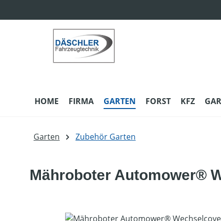
m Hauptinhalt springen
Zur Suche springen
Zur Hauptnavigation springen
HOME
FIRMA
GARTEN
FORST
KFZ
GAR
Garten
Zubehör Garten
Mähroboter Automower® W
Bildergalerie überspringen