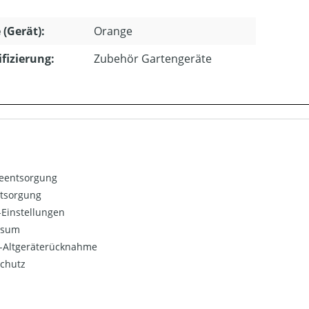
 (Gerät):
Orange
ifizierung:
Zubehör Gartengeräte
ieentsorgung
ntsorgung
Einstellungen
ssum
o-Altgeräterücknahme
chutz