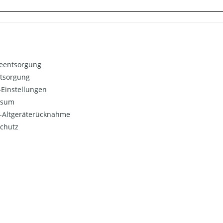
ieentsorgung
ntsorgung
Einstellungen
ssum
o-Altgeräterücknahme
chutz