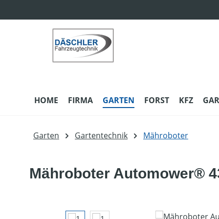
m Hauptinhalt springen
Zur Suche springen
Zur Hauptnavigation springen
HOME
FIRMA
GARTEN
FORST
KFZ
GAR
Garten
Gartentechnik
Mähroboter
Mähroboter Automower® 43
Bildergalerie überspringen