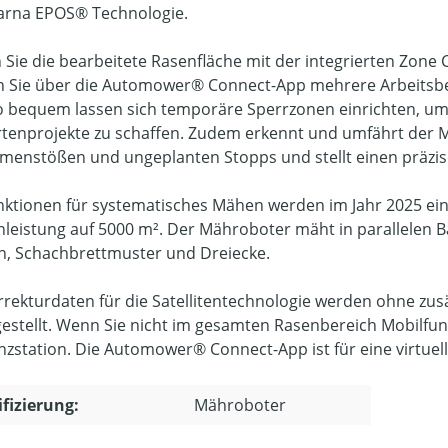
rna EPOS® Technologie.
 Sie die bearbeitete Rasenfläche mit der integrierten Zone 
 Sie über die Automower® Connect-App mehrere Arbeitsberei
 bequem lassen sich temporäre Sperrzonen einrichten, um
rtenprojekte zu schaffen. Zudem erkennt und umfährt der Mä
enstößen und ungeplanten Stopps und stellt einen präzise
nktionen für systematisches Mähen werden im Jahr 2025 ei
nleistung auf 5000 m². Der Mähroboter mäht in parallelen Ba
en, Schachbrettmuster und Dreiecke.
rrekturdaten für die Satellitentechnologie werden ohne zus
gestellt. Wenn Sie nicht im gesamten Rasenbereich Mobilfu
nzstation. Die Automower® Connect-App ist für eine virtuelle 
ifizierung:
Mähroboter