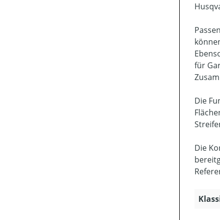
Husqva
Passen
können
Ebenso
für Ga
Zusamm
Die Fu
Fläche
Streif
Die Ko
bereit
Refere
Klass