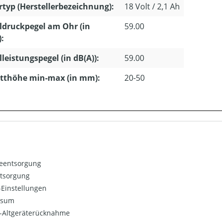
typ (Herstellerbezeichnung):
18 Volt / 2,1 Ah
ldruckpegel am Ohr (in
59.00
):
lleistungspegel (in dB(A)):
59.00
tthöhe min-max (in mm):
20-50
ieentsorgung
ntsorgung
Einstellungen
ssum
o-Altgeräterücknahme