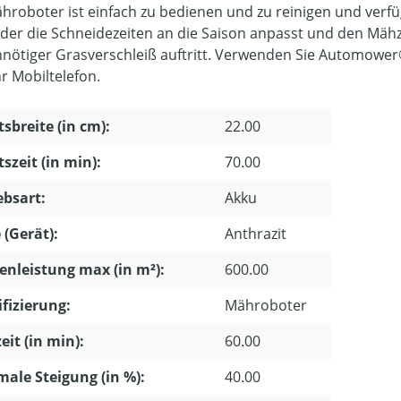
hroboter ist einfach zu bedienen und zu reinigen und verf
 der die Schneidezeiten an die Saison anpasst und den Mähze
nnötiger Grasverschleiß auftritt. Verwenden Sie Automow
hr Mobiltelefon.
tsbreite (in cm):
22.00
tszeit (in min):
70.00
ebsart:
Akku
 (Gerät):
Anthrazit
enleistung max (in m²):
600.00
ifizierung:
Mähroboter
eit (in min):
60.00
ale Steigung (in %):
40.00