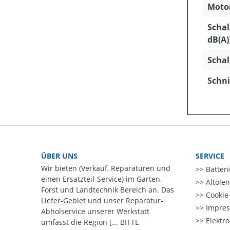
Motor
Schal
dB(A)
Schal
Schni
ÜBER UNS
SERVICE
Wir bieten (Verkauf, Reparaturen und
Batter
einen Ersatzteil-Service) im Garten,
Altöle
Forst und Landtechnik Bereich an. Das
Cookie-
Liefer-Gebiet und unser Reparatur-
Impre
Abholservice unserer Werkstatt
Elektr
umfasst die Region [... BITTE