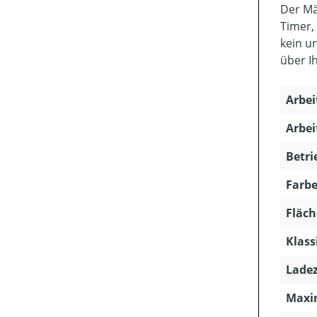
Der Mä
Timer,
kein u
über I
Arbei
Arbei
Betri
Farbe
Fläch
Klass
Ladez
Maxim