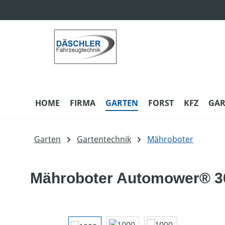
m Hauptinhalt springen
Zur Suche springen
Zur Hauptnavigation springen
HOME
FIRMA
GARTEN
FORST
KFZ
GAR
Garten
Gartentechnik
Mähroboter
Mähroboter Automower® 3
Bildergalerie überspringen