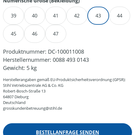
auswählen
Numerische Größe (Bekleidung)
39
40
41
42
43
44
45
46
47
Produktnummer:
DC-100011008
Herstellernummer:
0088 493 0143
Gewicht:
5 kg
Herstellerangaben gemäß EU-Produktsicherheitsverordnung (GPSR):
Stihl Vetriebszentrale AG & Co. KG
Robert-Bosch-Straße 13
64807 Dieburg
Deutschland
grosskundenbetreuung@stihl.de
BESTELLANFRAGE SENDEN