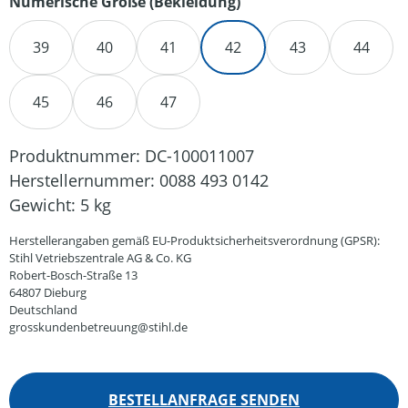
auswählen
Numerische Größe (Bekleidung)
39
40
41
42
43
44
45
46
47
Produktnummer:
DC-100011007
Herstellernummer:
0088 493 0142
Gewicht:
5 kg
Herstellerangaben gemäß EU-Produktsicherheitsverordnung (GPSR):
Stihl Vetriebszentrale AG & Co. KG
Robert-Bosch-Straße 13
64807 Dieburg
Deutschland
grosskundenbetreuung@stihl.de
BESTELLANFRAGE SENDEN