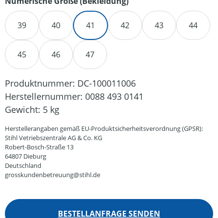
auswählen
Numerische Größe (Bekleidung)
39
40
41
42
43
44
45
46
47
Produktnummer:
DC-100011006
Herstellernummer:
0088 493 0141
Gewicht:
5 kg
Herstellerangaben gemäß EU-Produktsicherheitsverordnung (GPSR):
Stihl Vetriebszentrale AG & Co. KG
Robert-Bosch-Straße 13
64807 Dieburg
Deutschland
grosskundenbetreuung@stihl.de
BESTELLANFRAGE SENDEN