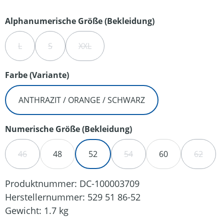
auswählen
Alphanumerische Größe (Bekleidung)
L
S
XXL
(DIESE OPTION IST ZURZEIT NICHT VERFÜGBAR.)
(DIESE OPTION IST ZURZEIT NICHT VERFÜGBAR.)
(DIESE OPTION IST ZURZEIT NICHT VERFÜ
auswählen
Farbe (Variante)
ANTHRAZIT / ORANGE / SCHWARZ
auswählen
Numerische Größe (Bekleidung)
46
48
52
54
60
62
(DIESE OPTION IST ZURZEIT NICHT VERFÜGBAR.)
(DIESE OPTION IST ZURZEIT
(DIESE 
Produktnummer:
DC-100003709
Herstellernummer:
529 51 86-52
Gewicht:
1.7 kg