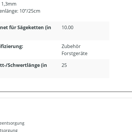
: 1,3mm
enlänge: 10“/25cm
net für Sägeketten (in
10.00
ifizierung:
Zubehör
Forstgeräte
tt-/Schwertlänge (in
25
ieentsorgung
ntsorgung