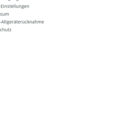
Einstellungen
ssum
o-Altgeräterücknahme
chutz