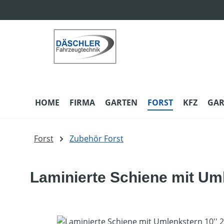
m Hauptinhalt springen
Zur Suche springen
Zur Hauptnavigation springen
HOME
FIRMA
GARTEN
FORST
KFZ
GAR
Forst
Zubehör Forst
Laminierte Schiene mit Uml
Bildergalerie überspringen