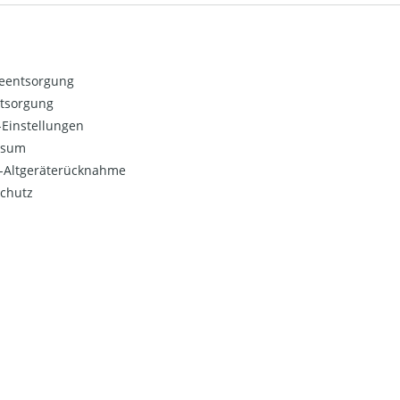
ieentsorgung
ntsorgung
Einstellungen
ssum
o-Altgeräterücknahme
chutz