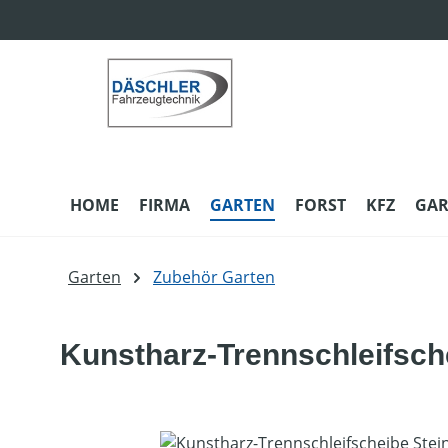
m Hauptinhalt springen
Zur Suche springen
Zur Hauptnavigation springen
HOME
FIRMA
GARTEN
FORST
KFZ
GAR
Garten
Zubehör Garten
Kunstharz-Trennschleifsch
Bildergalerie überspringen