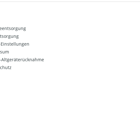
ieentsorgung
ntsorgung
Einstellungen
ssum
o-Altgeräterücknahme
chutz