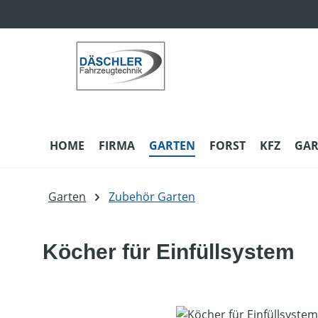
m Hauptinhalt springen
Zur Suche springen
Zur Hauptnavigation springen
HOME
FIRMA
GARTEN
FORST
KFZ
GAR
Garten
Zubehör Garten
Köcher für Einfüllsystem
Bildergalerie überspringen