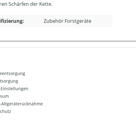
eren Schärfen der Kette.
ifizierung:
Zubehör Forstgeräte
ieentsorgung
ntsorgung
Einstellungen
ssum
o-Altgeräterücknahme
chutz