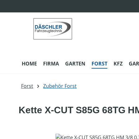
m Hauptinhalt springen
Zur Suche springen
Zur Hauptnavigation springen
HOME
FIRMA
GARTEN
FORST
KFZ
GAR
Forst
Zubehör Forst
Kette X-CUT S85G 68TG HM 
Bildergalerie überspringen