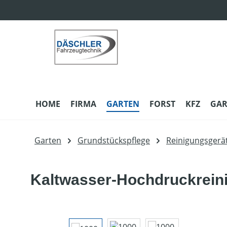
m Hauptinhalt springen
Zur Suche springen
Zur Hauptnavigation springen
HOME
FIRMA
GARTEN
FORST
KFZ
GAR
Garten
Grundstückspflege
Reinigungsgerä
Kaltwasser-Hochdruckrein
Bildergalerie überspringen