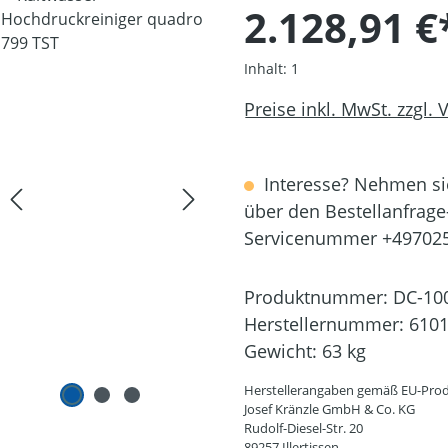
2.128,91 €
Inhalt:
1
Preise inkl. MwSt. zzgl.
Interesse? Nehmen sie
über den Bestellanfrage
Servicenummer +49702
Produktnummer:
DC-10
Herstellernummer:
610
Gewicht:
63 kg
Herstellerangaben gemäß EU-Prod
Josef Kränzle GmbH & Co. KG
Rudolf-Diesel-Str. 20
89257 Illertissen