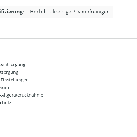
ifizierung:
Hochdruckreiniger/Dampfreiniger
ieentsorgung
ntsorgung
Einstellungen
ssum
o-Altgeräterücknahme
chutz