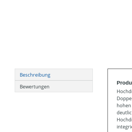
Beschreibung
Produ
Bewertungen
Hochdr
Doppel
hohen 
deutli
Hochdr
integr