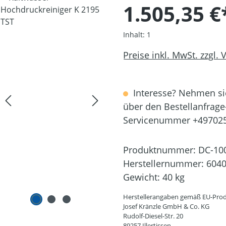
1.505,35 €
Inhalt:
1
Preise inkl. MwSt. zzgl.
Interesse? Nehmen sie
über den Bestellanfrage
Servicenummer +49702
Produktnummer:
DC-10
Herstellernummer:
604
Gewicht:
40 kg
Herstellerangaben gemäß EU-Prod
Josef Kränzle GmbH & Co. KG
Rudolf-Diesel-Str. 20
89257 Illertissen