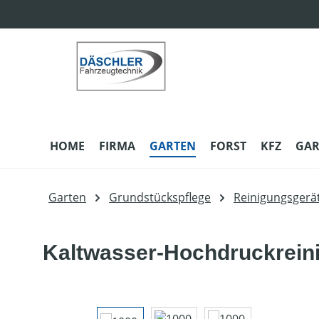
m Hauptinhalt springen
Zur Suche springen
Zur Hauptnavigation springen
HOME
FIRMA
GARTEN
FORST
KFZ
GAR
Garten
Grundstückspflege
Reinigungsgerä
Kaltwasser-Hochdruckrein
Bildergalerie überspringen