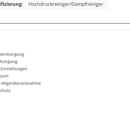
ifizierung:
Hochdruckreiniger/Dampfreiniger
ieentsorgung
ntsorgung
Einstellungen
ssum
o-Altgeräterücknahme
chutz