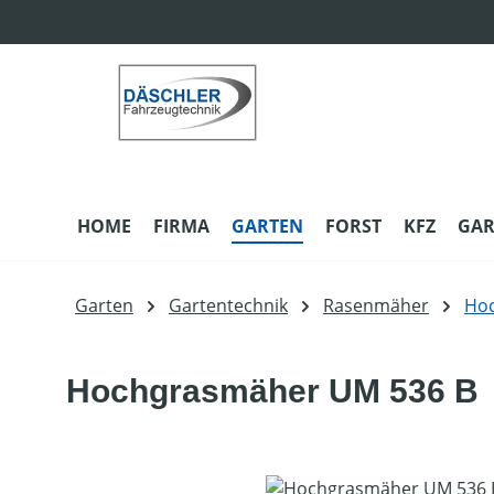
m Hauptinhalt springen
Zur Suche springen
Zur Hauptnavigation springen
HOME
FIRMA
GARTEN
FORST
KFZ
GAR
Garten
Gartentechnik
Rasenmäher
Ho
Hochgrasmäher UM 536 B
Bildergalerie überspringen