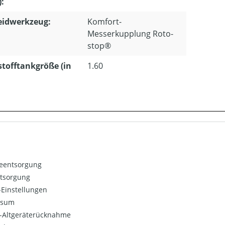
):
eidwerkzeug:
Komfort-
Messerkupplung Roto-
stop®
stofftankgröße (in
1.60
ieentsorgung
ntsorgung
Einstellungen
ssum
o-Altgeräterücknahme