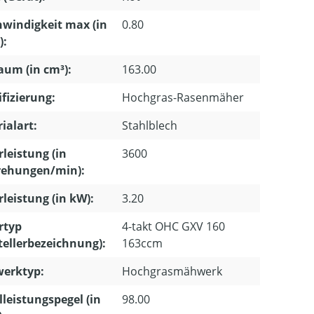
windigkeit max (in
0.80
):
um (in cm³):
163.00
ifizierung:
Hochgras-Rasenmäher
ialart:
Stahlblech
leistung (in
3600
ehungen/min):
leistung (in kW):
3.20
rtyp
4-takt OHC GXV 160
tellerbezeichnung):
163ccm
erktyp:
Hochgrasmähwerk
lleistungspegel (in
98.00