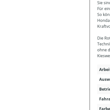
Sie si
Für ei
So kön
Honda 
Kraftv
Die Ro
Techni
ohne d
Kieswe
Arbei
Ausw
Betri
Fahra
Farbe