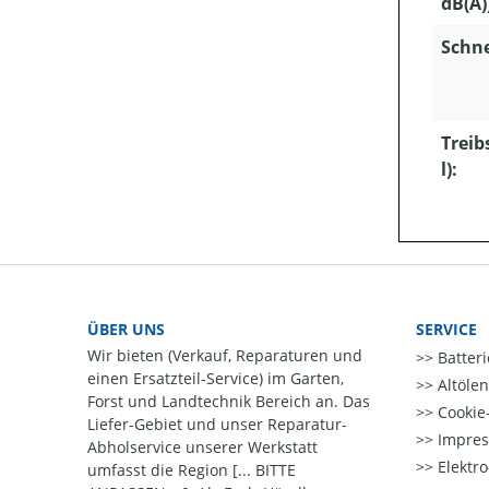
dB(A)
Schn
Treib
l):
ÜBER UNS
SERVICE
Wir bieten (Verkauf, Reparaturen und
Batter
einen Ersatzteil-Service) im Garten,
Altöle
Forst und Landtechnik Bereich an. Das
Cookie-
Liefer-Gebiet und unser Reparatur-
Impre
Abholservice unserer Werkstatt
Elektr
umfasst die Region [... BITTE