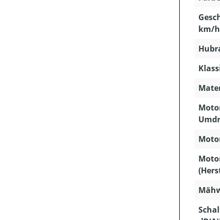
Gesch
km/h
Hubra
Klass
Mater
Motor
Umdr
Motor
Moto
(Hers
Mähw
Schal