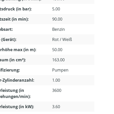
tsdruck (in bar):
5.00
tszeit (in min):
90.00
ebsart:
Benzin
 (Gerät):
Rot / Weiß
rhöhe max (in m):
50.00
um (in cm³):
163.00
ifizierung:
Pumpen
-Zylinderanzahl:
1.00
leistung (in
3600
ehungen/min):
leistung (in kW):
3.60