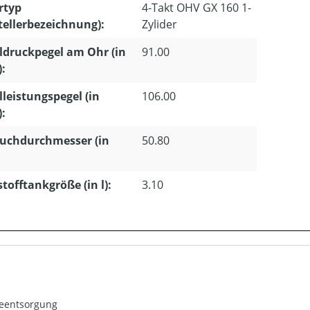
rtyp
4-Takt OHV GX 160 1-
tellerbezeichnung):
Zylider
ldruckpegel am Ohr (in
91.00
):
lleistungspegel (in
106.00
):
uchdurchmesser (in
50.80
stofftankgröße (in l):
3.10
ieentsorgung