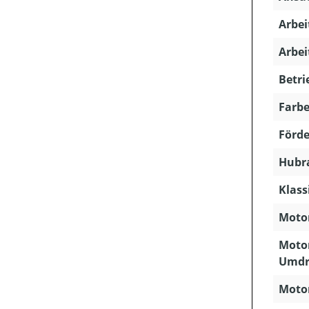
Arbei
Arbei
Betri
Farbe
Förde
Hubra
Klass
Motor
Motor
Umdr
Motor