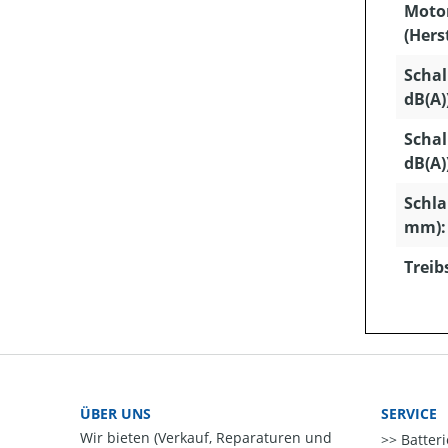
Moto
(Hers
Schal
dB(A)
Schal
dB(A)
Schla
mm):
Treib
ÜBER UNS
SERVICE
Wir bieten (Verkauf, Reparaturen und
Batter