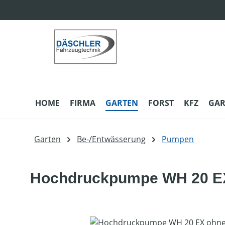
m Hauptinhalt springen
Zur Suche springen
Zur Hauptnavigation springen
HOME
FIRMA
GARTEN
FORST
KFZ
GAR
Garten
Be-/Entwässerung
Pumpen
Hochdruckpumpe WH 20 E
Bildergalerie überspringen