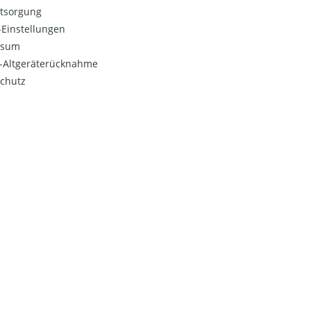
ntsorgung
Einstellungen
ssum
o-Altgeräterücknahme
chutz