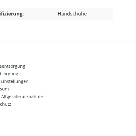
ifizierung:
Handschuhe
ieentsorgung
ntsorgung
Einstellungen
ssum
o-Altgeräterücknahme
chutz