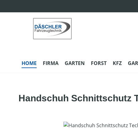
m Hauptinhalt springen
Zur Suche springen
Zur Hauptnavigation springen
HOME
FIRMA
GARTEN
FORST
KFZ
GAR
Handschuh Schnittschutz T
Bildergalerie überspringen