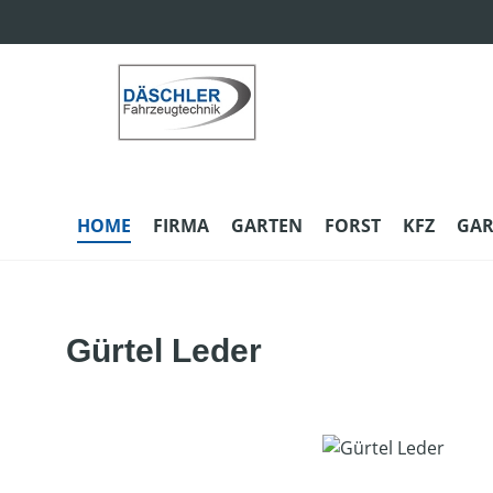
m Hauptinhalt springen
Zur Suche springen
Zur Hauptnavigation springen
HOME
FIRMA
GARTEN
FORST
KFZ
GAR
Gürtel Leder
Bildergalerie überspringen