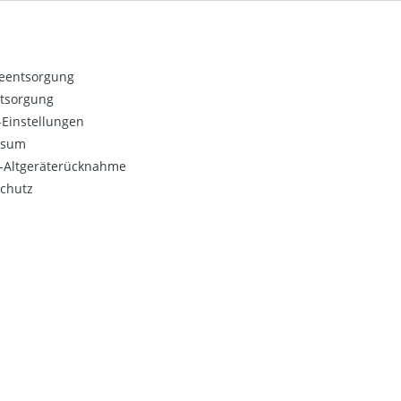
ieentsorgung
ntsorgung
Einstellungen
ssum
o-Altgeräterücknahme
chutz