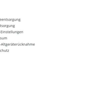
ieentsorgung
ntsorgung
Einstellungen
ssum
o-Altgeräterücknahme
chutz