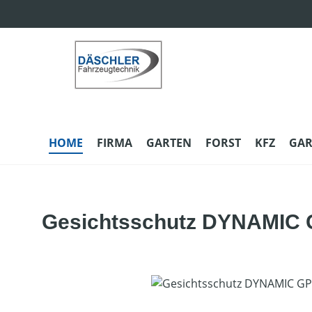
m Hauptinhalt springen
Zur Suche springen
Zur Hauptnavigation springen
HOME
FIRMA
GARTEN
FORST
KFZ
GAR
Gesichtsschutz DYNAMIC 
Bildergalerie überspringen