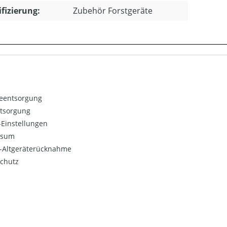
ifizierung:
Zubehör Forstgeräte
ieentsorgung
ntsorgung
Einstellungen
ssum
o-Altgeräterücknahme
chutz