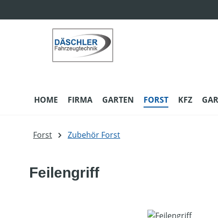
m Hauptinhalt springen
Zur Suche springen
Zur Hauptnavigation springen
HOME
FIRMA
GARTEN
FORST
KFZ
GAR
Forst
Zubehör Forst
Feilengriff
Bildergalerie überspringen