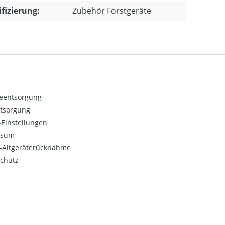
ifizierung:
Zubehör Forstgeräte
ieentsorgung
ntsorgung
Einstellungen
ssum
o-Altgeräterücknahme
chutz