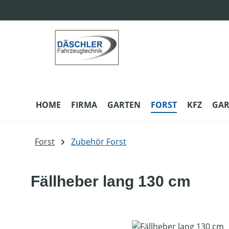
m Hauptinhalt springen
Zur Suche springen
Zur Hauptnavigation springen
HOME
FIRMA
GARTEN
FORST
KFZ
GAR
Forst
Zubehör Forst
Fällheber lang 130 cm
Bildergalerie überspringen