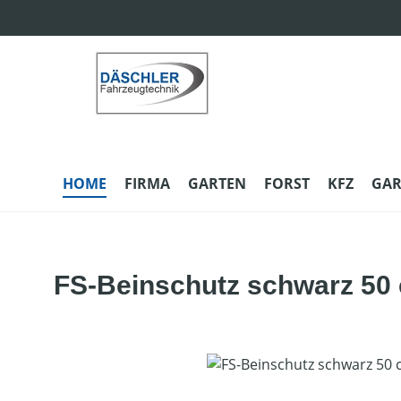
m Hauptinhalt springen
Zur Suche springen
Zur Hauptnavigation springen
HOME
FIRMA
GARTEN
FORST
KFZ
GAR
FS-Beinschutz schwarz 50
Bildergalerie überspringen