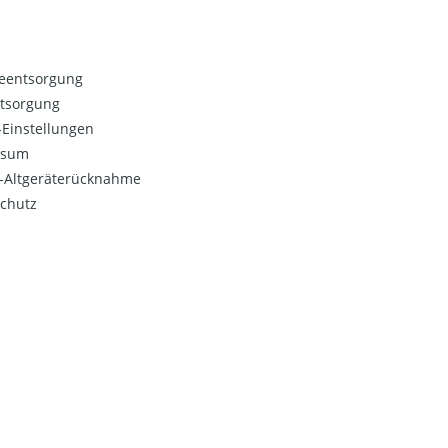
ieentsorgung
ntsorgung
Einstellungen
ssum
o-Altgeräterücknahme
chutz