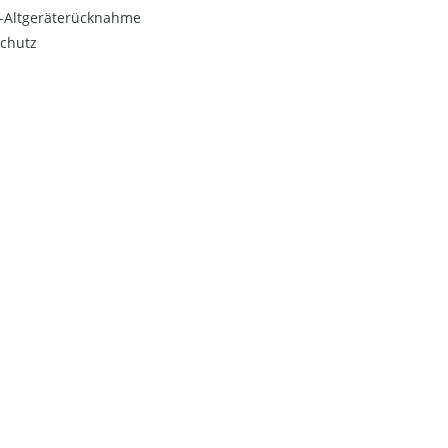
o-Altgeräterücknahme
chutz