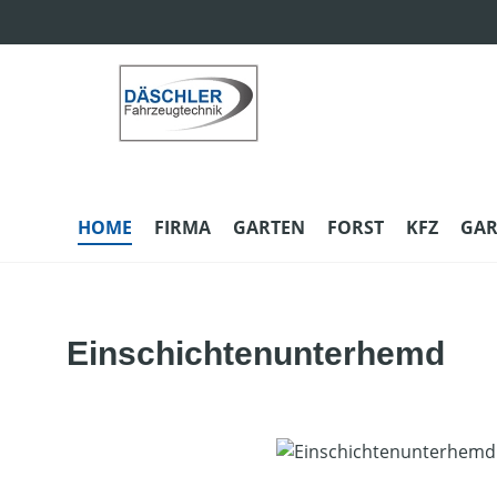
m Hauptinhalt springen
Zur Suche springen
Zur Hauptnavigation springen
HOME
FIRMA
GARTEN
FORST
KFZ
GAR
Einschichtenunterhemd
Bildergalerie überspringen