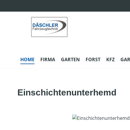
m Hauptinhalt springen
Zur Suche springen
Zur Hauptnavigation springen
HOME
FIRMA
GARTEN
FORST
KFZ
GAR
Einschichtenunterhemd
Bildergalerie überspringen