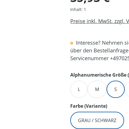
Inhalt:
1
Preise inkl. MwSt. zzgl.
Interesse? Nehmen sie
über den Bestellanfrage
Servicenummer +49702
Alphanumerische Größe (
L
M
S
auswähl
Farbe (Variante)
GRAU / SCHWARZ