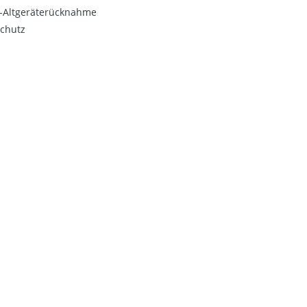
o-Altgeräterücknahme
chutz