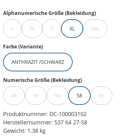
auswählen
Alphanumerische Größe (Bekleidung)
L
M
S
XL
XXL
(DIESE OPTION IST ZURZEIT NICHT VERFÜGBAR.)
(DIESE OPTION IST ZURZEIT NICHT VERFÜGBAR.)
(DIESE OPTION IST ZURZEIT NICHT VERFÜG
(DIESE OPTION IST Z
auswählen
Farbe (Variante)
ANTHRAZIT /SCHWARZ
auswählen
Numerische Größe (Bekleidung)
46
50
54
58
62
(DIESE OPTION IST ZURZEIT NICHT VERFÜGBAR.)
(DIESE OPTION IST ZURZEIT NICHT VERFÜGBAR.)
(DIESE OPTION IST ZURZEIT NICHT VER
(DIESE OPTION IS
Produktnummer:
DC-100003102
Herstellernummer:
537 64 27-58
Gewicht:
1.38 kg