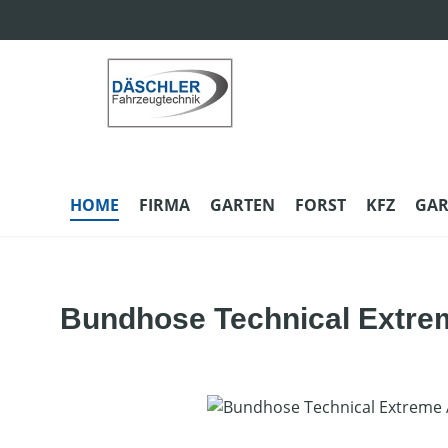
m Hauptinhalt springen
Zur Suche springen
Zur Hauptnavigation springen
HOME
FIRMA
GARTEN
FORST
KFZ
GAR
Bundhose Technical Extre
Bildergalerie überspringen