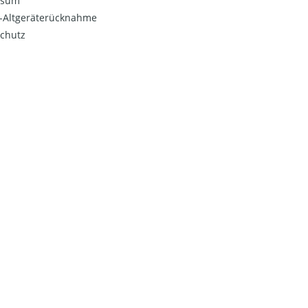
ssum
o-Altgeräterücknahme
chutz