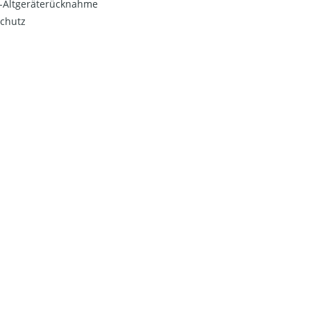
o-Altgeräterücknahme
chutz