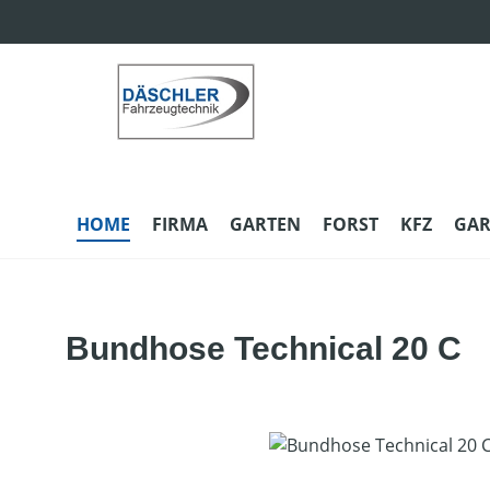
m Hauptinhalt springen
Zur Suche springen
Zur Hauptnavigation springen
HOME
FIRMA
GARTEN
FORST
KFZ
GAR
Bundhose Technical 20 C
Bildergalerie überspringen