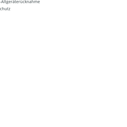
o-Altgeräterücknahme
chutz