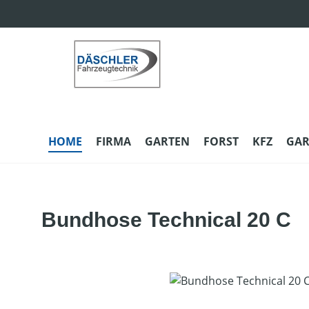
m Hauptinhalt springen
Zur Suche springen
Zur Hauptnavigation springen
HOME
FIRMA
GARTEN
FORST
KFZ
GAR
Bundhose Technical 20 C
Bildergalerie überspringen