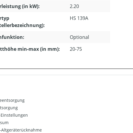
leistung (in kW):
2.20
rtyp
HS 139A
tellerbezeichnung):
hfunktion:
Optional
tthöhe min-max (in mm):
20-75
ieentsorgung
ntsorgung
Einstellungen
ssum
o-Altgeräterücknahme