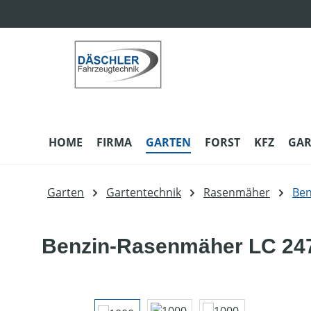
m Hauptinhalt springen
Zur Suche springen
Zur Hauptnavigation springen
HOME
FIRMA
GARTEN
FORST
KFZ
GAR
Garten
Gartentechnik
Rasenmäher
Be
Benzin-Rasenmäher LC 24
Bildergalerie überspringen