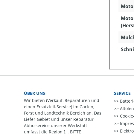
Motor
Moto
(Hers
Mulc
Schni
ÜBER UNS
SERVICE
Wir bieten (Verkauf, Reparaturen und
Batter
einen Ersatzteil-Service) im Garten,
Altöle
Forst und Landtechnik Bereich an. Das
Cookie-
Liefer-Gebiet und unser Reparatur-
Impre
Abholservice unserer Werkstatt
Elektr
umfasst die Region [... BITTE