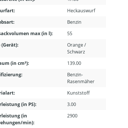
urfart:
Heckauswurf
ebsart:
Benzin
ackvolumen max (in l):
55
 (Gerät):
Orange /
Schwarz
um (in cm³):
139.00
ifizierung:
Benzin-
Rasenmäher
ialart:
Kunststoff
leistung (in PS):
3.00
leistung (in
2900
ehungen/min):