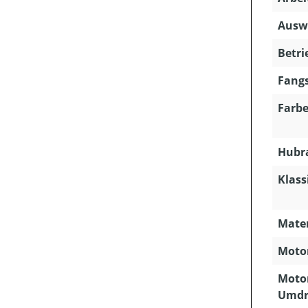
Ausw
Betri
Fangs
Farbe
Hubra
Klass
Mater
Motor
Motor
Umdr